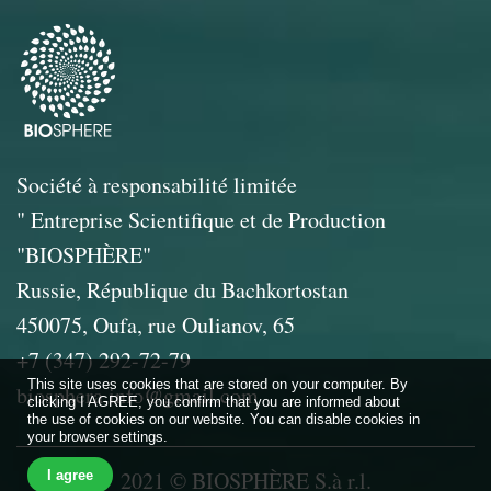
Société à responsabilité limitée
" Entreprise Scientifique et de Production
"BIOSPHÈRE"
Russie, République du Bachkortostan
450075, Oufa, rue Oulianov, 65
+7 (347) 292-72-79
This site uses cookies that are stored on your computer. By
biosphera.info@gmail.com
clicking I AGREE, you confirm that you are informed about
the use of cookies on our website. You can disable cookies in
your browser settings.
2021 © BIOSPHÈRE S.à r.l.
I agree