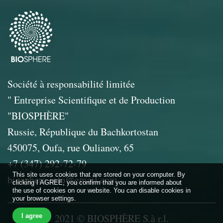
Société à responsabilité limitée
" Entreprise Scientifique et de Production
"BIOSPHÈRE"
Russie, République du Bachkortostan
450075, Oufa, rue Oulianov, 65
+7 (347) 292-72-79
This site uses cookies that are stored on your computer. By
biosphera.info@gmail.com
clicking I AGREE, you confirm that you are informed about
the use of cookies on our website. You can disable cookies in
your browser settings.
2021 © BIOSPHÈRE S.à r.l.
I agree